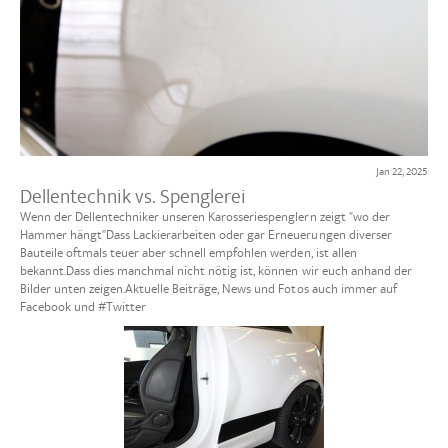
Jan 22, 2025
Dellentechnik vs. Spenglerei
Wenn der Dellentechniker unseren Karosseriespenglern zeigt "wo der
Hammer hängt"Dass Lackierarbeiten oder gar Erneuerungen diverser
Bauteile oftmals teuer aber schnell empfohlen werden, ist allen
bekannt.Dass dies manchmal nicht nötig ist, können wir euch anhand der
Bilder unten zeigen.Aktuelle Beiträge, News und Fotos auch immer auf
Facebook und #Twitter