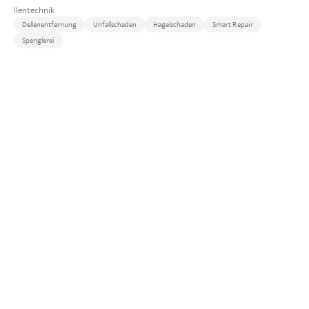
llentechnik
Dellenentfernung
Unfallschaden
Hagelschaden
Smart Repair
Spenglerei
Detailliertere Fragen zu Ihrem Fahrzeug?
Kommen Sie vorbei wir sehen uns
Ihren KFZ-Schaden an und sprechen
über Ihre Vorstellungen.