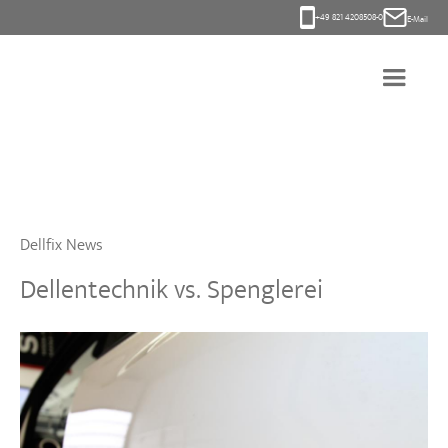
+49 821 4208508-0
E-Mail
Dellfix News
Dellentechnik vs. Spenglerei