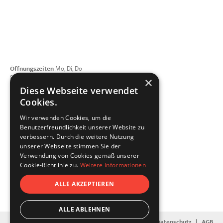
Öffnungszeiten
Mo, Di, Do
8:00 - 12:00 | 13:00 - 17:00 Uhr
×
Mittwoch geschlossen
Diese Webseite verwendet
Freitag 8:00 - 15:00 Uhr
Cookies.
Telefon
+49 821 4208508-0
Wir verwenden Cookies, um die
E-Mail schreiben
Benutzerfreundlichkeit unserer Website zu
dellfix GmbH
verbessern. Durch die weitere Nutzung
Porschestraße 3
unserer Webseite stimmen Sie der
86368 Gersthofen
Verwendung von Cookies gemäß unserer
Vernetzen Sie sich mit uns
Cookie-Richtlinie zu.
Weitere Informationen
ALLE AKZEPTIEREN
ALLE ABLEHNEN
Kontakt
|
Impressum
|
Datenschutz
|
AGB