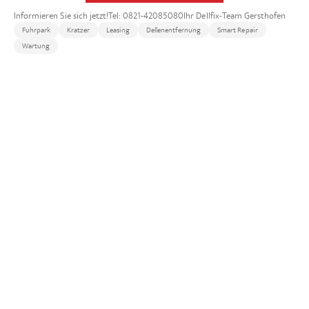
Informieren Sie sich jetzt!Tel: 0821-42085080Ihr Dellfix-Team Gersthofen
Fuhrpark
Kratzer
Leasing
Dellenentfernung
Smart Repair
Wartung
Detailliertere Fragen zu Ihrem Fahrzeug?
Kommen Sie vorbei wir sehen uns
Ihren KFZ-Schaden an und sprechen
über Ihre Vorstellungen.