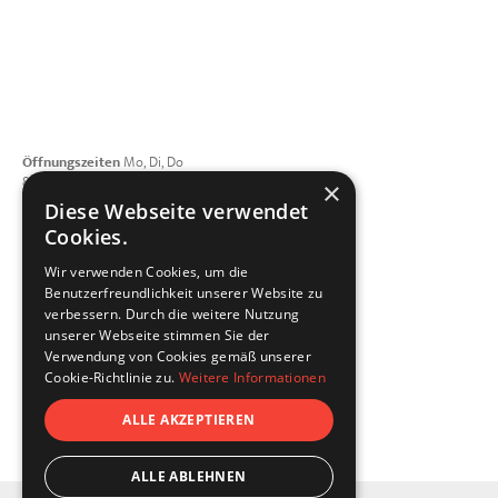
Öffnungszeiten
Mo, Di, Do
8:00 - 12:00 | 13:00 - 17:00 Uhr
×
Mittwoch geschlossen
Diese Webseite verwendet
Freitag 8:00 - 15:00 Uhr
Cookies.
Telefon
+49 821 4208508-0
Wir verwenden Cookies, um die
E-Mail schreiben
Benutzerfreundlichkeit unserer Website zu
dellfix GmbH
verbessern. Durch die weitere Nutzung
Porschestraße 3
unserer Webseite stimmen Sie der
86368 Gersthofen
Verwendung von Cookies gemäß unserer
Vernetzen Sie sich mit uns
Cookie-Richtlinie zu.
Weitere Informationen
ALLE AKZEPTIEREN
ALLE ABLEHNEN