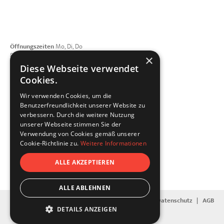
Öffnungszeiten
Mo, Di, Do
8:00 - 12:00 | 13:00 - 17:00 Uhr
×
Mittwoch geschlossen
Diese Webseite verwendet
Freitag 8:00 - 15:00 Uhr
Cookies.
Telefon
+49 821 4208508-0
Wir verwenden Cookies, um die
E-Mail schreiben
Benutzerfreundlichkeit unserer Website zu
dellfix GmbH
verbessern. Durch die weitere Nutzung
Porschestraße 3
unserer Webseite stimmen Sie der
86368 Gersthofen
Verwendung von Cookies gemäß unserer
Vernetzen Sie sich mit uns
Cookie-Richtlinie zu.
Weitere Informationen
ALLE AKZEPTIEREN
ALLE ABLEHNEN
Kontakt
|
Impressum
|
Datenschutz
|
AGB
DETAILS ANZEIGEN