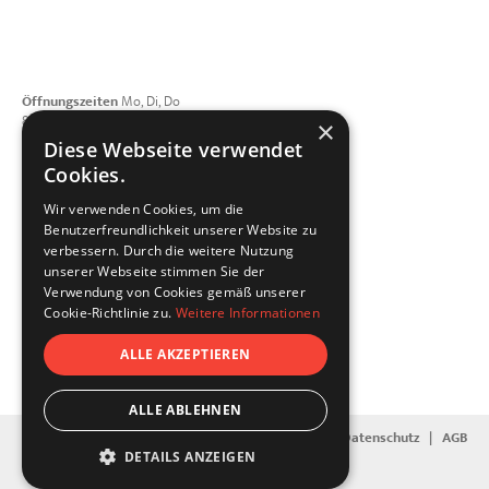
Öffnungszeiten
Mo, Di, Do
8:00 - 12:00 | 13:00 - 17:00 Uhr
×
Mittwoch geschlossen
Diese Webseite verwendet
Freitag 8:00 - 15:00 Uhr
Cookies.
Telefon
+49 821 4208508-0
Wir verwenden Cookies, um die
E-Mail schreiben
Benutzerfreundlichkeit unserer Website zu
dellfix GmbH
verbessern. Durch die weitere Nutzung
Porschestraße 3
unserer Webseite stimmen Sie der
86368 Gersthofen
Verwendung von Cookies gemäß unserer
Vernetzen Sie sich mit uns
Cookie-Richtlinie zu.
Weitere Informationen
ALLE AKZEPTIEREN
ALLE ABLEHNEN
Kontakt
|
Impressum
|
Datenschutz
|
AGB
DETAILS ANZEIGEN