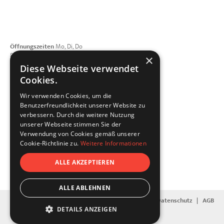
Öffnungszeiten
Mo, Di, Do
8:00 - 12:00 | 13:00 - 17:00 Uhr
×
Mittwoch geschlossen
Diese Webseite verwendet
Freitag 8:00 - 15:00 Uhr
Cookies.
Telefon
+49 821 4208508-0
Wir verwenden Cookies, um die
E-Mail schreiben
Benutzerfreundlichkeit unserer Website zu
dellfix GmbH
verbessern. Durch die weitere Nutzung
Porschestraße 3
unserer Webseite stimmen Sie der
86368 Gersthofen
Verwendung von Cookies gemäß unserer
Vernetzen Sie sich mit uns
Cookie-Richtlinie zu.
Weitere Informationen
ALLE AKZEPTIEREN
ALLE ABLEHNEN
Kontakt
|
Impressum
|
Datenschutz
|
AGB
DETAILS ANZEIGEN