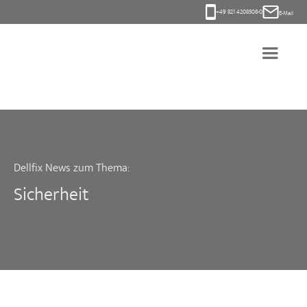
+49 821 4208508-0
E-Mail
Dellfix News zum Thema:
Sicherheit