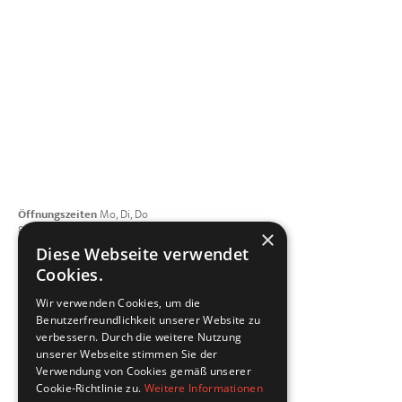
Ihren KFZ-Schaden an und sprechen
über Ihre Vorstellungen.
Öffnungszeiten
Mo, Di, Do
8:00 - 12:00 | 13:00 - 17:00 Uhr
×
Mittwoch geschlossen
Diese Webseite verwendet
Freitag 8:00 - 15:00 Uhr
Cookies.
Telefon
+49 821 4208508-0
Wir verwenden Cookies, um die
E-Mail schreiben
Benutzerfreundlichkeit unserer Website zu
dellfix GmbH
verbessern. Durch die weitere Nutzung
Porschestraße 3
unserer Webseite stimmen Sie der
86368 Gersthofen
Verwendung von Cookies gemäß unserer
Vernetzen Sie sich mit uns
Cookie-Richtlinie zu.
Weitere Informationen