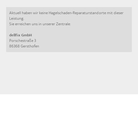
Aktuell haben wir keine Hagelschaden-Reparaturstandorte mit dieser
Leistung.
Sie erreichen uns in unserer Zentrale:
dellfix GmbH
Porschestraße 3
86368 Gersthofen
Detailliertere Fragen zu Ihrem Fahrzeug?
Kommen Sie vorbei wir sehen uns